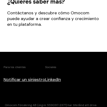
¿Quieres saber más?
Contáctanos y descubre cómo Omocom
puede ayudar a crear confianza y crecimiento
en tu plataforma.
Para los clientes
Sociales
Notificar un siniestro
LinkedIn
Omocom Försäkring AB (org.nr 559097-2377) har tillstånd att driva